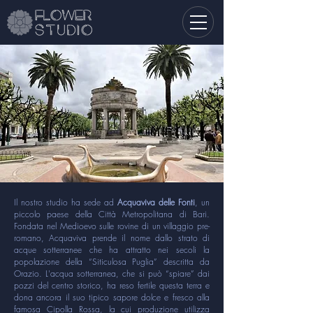
Il nostro studio ha sede ad
Acquaviva delle Fonti
, un
piccolo paese della Città Metropolitana di Bari.
Fondata nel Medioevo sulle rovine di un villaggio pre-
romano, Acquaviva prende il nome dallo strato di
acque sotterranee che ha attratto nei secoli la
popolazione della “Siticulosa Puglia” descritta da
Orazio. L'acqua sotterranea, che si può “spiare” dai
pozzi del centro storico, ha reso fertile questa terra e
dona ancora il suo tipico sapore dolce e fresco alla
famosa Cipolla Rossa, la cui produzione utilizza