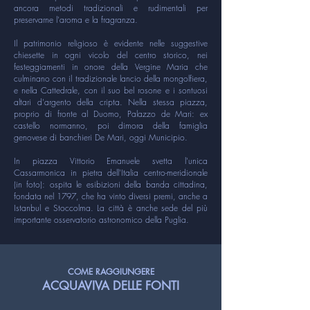
ancora metodi tradizionali e rudimentali per
preservarne l'aroma e la fragranza.
Il patrimonio religioso è evidente nelle suggestive
chiesette in ogni vicolo del centro storico, nei
festeggiamenti in onore della Vergine Maria che
culminano con il tradizionale lancio della mongolfiera,
e nella Cattedrale, con il suo bel rosone e i sontuosi
altari d'argento della cripta. Nella stessa piazza,
proprio di fronte al Duomo, Palazzo de Mari: ex
castello normanno, poi dimora della famiglia
genovese di banchieri De Mari, oggi Municipio.
In piazza Vittorio Emanuele svetta l'unica
Cassarmonica in pietra dell'Italia centro-meridionale
(in foto): ospita le esibizioni della banda cittadina,
fondata nel 1797, che ha vinto diversi premi, anche a
Istanbul e Stoccolma. La città è anche sede del più
importante osservatorio astronomico della Puglia.
COME RAGGIUNGERE
ACQUAVIVA DELLE FONTI