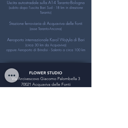
Uscita autostradale sulla A14 Taranto-Bologna
(subito dopo l'uscita Bari Sud - 18 km in direzione
Taranto)
Stazione ferroviaria di Acquaviva delle Fonti
(asse Taranto-Ancona)
Aeroporto internazionale
Karol Wojtyla di Bari
(circa 3
0 km da Acquaviva)
oppure Aeroporto di Brindisi - Salento a circa
100 km
FLOWER STUDIO
Via Arcivescovo Giacomo Palombella 3
70021 Acquaviva delle Fonti
Bari - Italia
tel:
080 2466427
|
393 9144743
skype:
flowerstudio
info@flowerstudiomusic.com